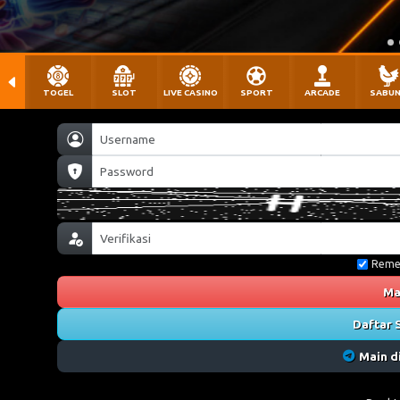
TOGEL
SLOT
LIVE CASINO
SPORT
ARCADE
SABU
Reme
Ma
Daftar 
Main d