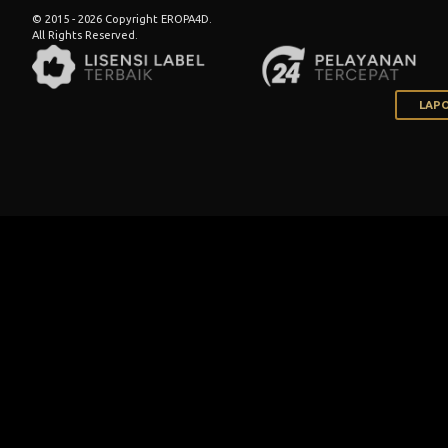
© 2015 - 2026 Copyright EROPA4D.
All Rights Reserved.
LAPO