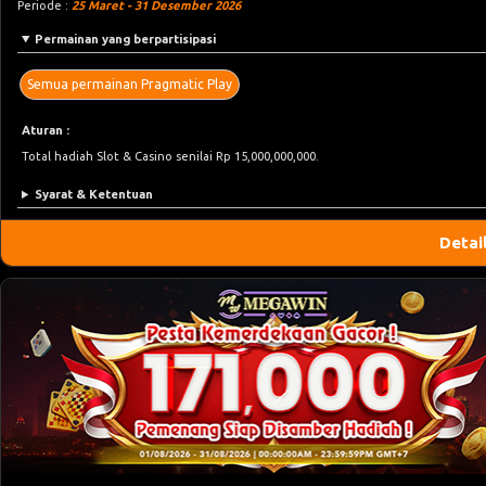
Periode :
25 Maret - 31 Desember 2026
Permainan yang berpartisipasi
Semua permainan Pragmatic Play
Aturan :
Total hadiah Slot & Casino senilai Rp 15,000,000,000.
Syarat & Ketentuan
Detai