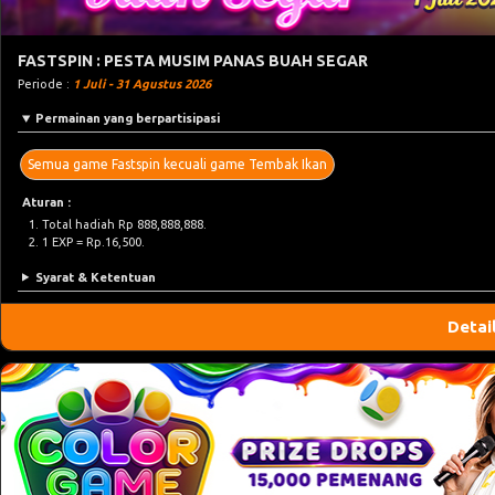
FASTSPIN : PESTA MUSIM PANAS BUAH SEGAR
Periode :
1 Juli - 31 Agustus 2026
Permainan yang berpartisipasi
Semua game Fastspin kecuali game Tembak Ikan
Aturan :
Total hadiah Rp 888,888,888.
1 EXP = Rp.16,500.
Syarat & Ketentuan
Detai