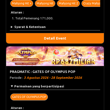
Mahjong Hit +
Mahjong Hit
Mahjong Hit 2
Crazy Mahjong
Aturan :
Total Pemenang 171,000.
Syarat & Ketentuan
Detail Event
PRAGMATIC : GATES OF OLYMPUS POP
Periode :
3 Agustus 2026 - 28 September 2026
Permainan yang berpartisipasi
GATES OF OLYMPUS POP
Aturan :